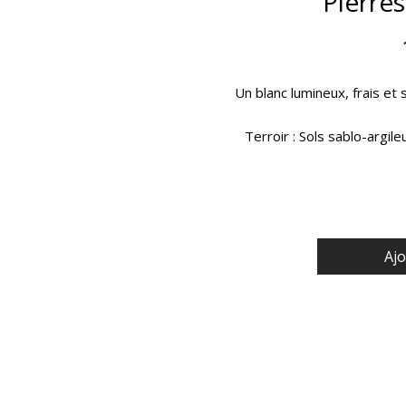
Pierre
Un blanc lumineux, frais et s
Terroir :
Sols sablo-argile
maritime, sur les cotea
L’influence directe de la 
minéralité 
Assemblage :
Bourboulenc –
Ajo
Vinification :
Pressurag
Fermentation thermo-régulé
f
Élevage :
Repos sur lies
Dégustation :
Robe : pâle, 
fleurs d’amandier, violette